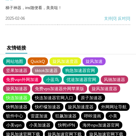
梯子神器，ins随便看，美美哒！
2025-02-06
支持
[0]
反对
[0]
友情链接
网站地图
QuickQ
旋风加速度器
旋风加速
坚果加速器
tiktok加速器
狗急加速器官网
免费vqn外网加速
小蓝鸟
优途加速器官网
风驰加速器
旋风加速器
免费vps加速器外网苹果版
旋风加速度器
快连加速器
快连加速器官网入口
原子加速器
快鸭加速器
快柠檬加速器
旋风加速度器
外网网址导航
软件中心
雷霆加速
狂飙加速器
哔咔漫画
小美
小美vpn
小美加速器
快鸭VPN
海外npv加速器官网
旋风加速官网下载
旋风加速官网下载
旋风加速官网下载