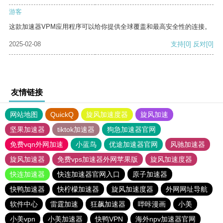
游客
这款加速器VPM应用程序可以给你提供全球覆盖和最高安全性的连接。
2025-02-08
支持
[0]
反对
[0]
友情链接
网站地图
QuickQ
旋风加速度器
旋风加速
坚果加速器
tiktok加速器
狗急加速器官网
免费vqn外网加速
小蓝鸟
优途加速器官网
风驰加速器
旋风加速器
免费vps加速器外网苹果版
旋风加速度器
快连加速器
快连加速器官网入口
原子加速器
快鸭加速器
快柠檬加速器
旋风加速度器
外网网址导航
软件中心
雷霆加速
狂飙加速器
哔咔漫画
小美
小美vpn
小美加速器
快鸭VPN
海外npv加速器官网