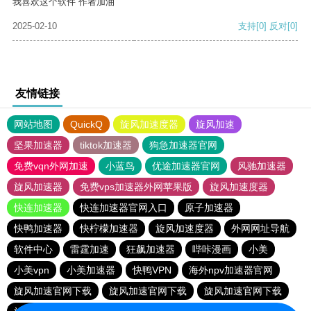
我喜欢这个软件 作者加油
2025-02-10
支持
[0]
反对
[0]
友情链接
网站地图
QuickQ
旋风加速度器
旋风加速
坚果加速器
tiktok加速器
狗急加速器官网
免费vqn外网加速
小蓝鸟
优途加速器官网
风驰加速器
旋风加速器
免费vps加速器外网苹果版
旋风加速度器
快连加速器
快连加速器官网入口
原子加速器
快鸭加速器
快柠檬加速器
旋风加速度器
外网网址导航
软件中心
雷霆加速
狂飙加速器
哔咔漫画
小美
小美vpn
小美加速器
快鸭VPN
海外npv加速器官网
旋风加速官网下载
旋风加速官网下载
旋风加速官网下载