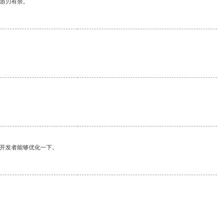
中游刃有余。
望开发者能够优化一下。
。