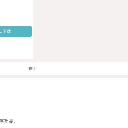
PC下载
排行
厚奖品。